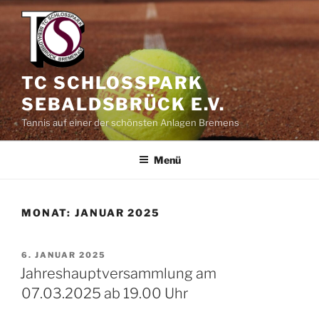
Zum
Inhalt
springen
TC SCHLOSSPARK
SEBALDSBRÜCK E.V.
Tennis auf einer der schönsten Anlagen Bremens
Menü
MONAT:
JANUAR 2025
VERÖFFENTLICHT
6. JANUAR 2025
AM
Jahreshauptversammlung am
07.03.2025 ab 19.00 Uhr