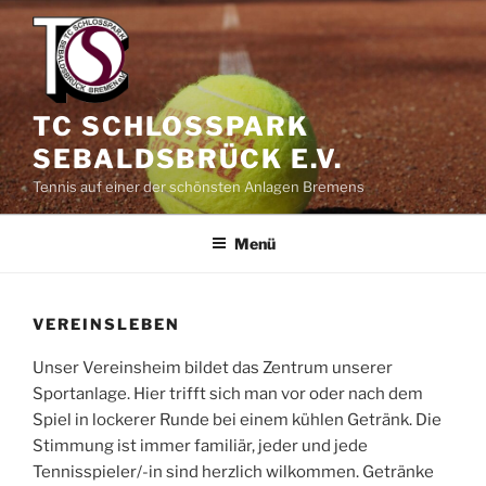
Zum
Inhalt
springen
TC SCHLOSSPARK
SEBALDSBRÜCK E.V.
Tennis auf einer der schönsten Anlagen Bremens
Menü
VEREINSLEBEN
Unser Vereinsheim bildet das Zentrum unserer
Sportanlage. Hier trifft sich man vor oder nach dem
Spiel in lockerer Runde bei einem kühlen Getränk. Die
Stimmung ist immer familiär, jeder und jede
Tennisspieler/-in sind herzlich wilkommen. Getränke