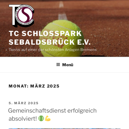
Zum
Inhalt
springen
TC SCHLOSSPARK
SEBALDSBRÜCK E.V.
Tennis auf einer der schönsten Anlagen Bremens
Menü
MONAT:
MÄRZ 2025
VERÖFFENTLICHT
5. MÄRZ 2025
AM
Gemeinschaftsdienst erfolgreich
absolviert!