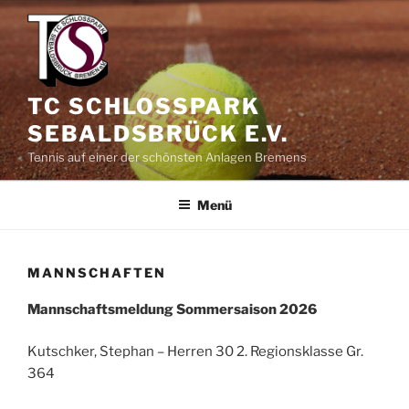
Zum
Inhalt
springen
TC SCHLOSSPARK
SEBALDSBRÜCK E.V.
Tennis auf einer der schönsten Anlagen Bremens
Menü
MANNSCHAFTEN
Mannschaftsmeldung Sommersaison 2026
Kutschker, Stephan – Herren 30 2. Regionsklasse Gr.
364