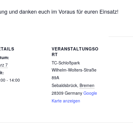
zung und danken euch im Voraus für euren Einsatz!
ETAILS
VERANSTALTUNGSO
RT
tum:
TC-Schloßpark
rz 7
Wilhelm-Wolters-Straße
it:
89A
:00 - 14:00
Sebaldsbrück
,
Bremen
28309
Germany
Google
Karte anzeigen