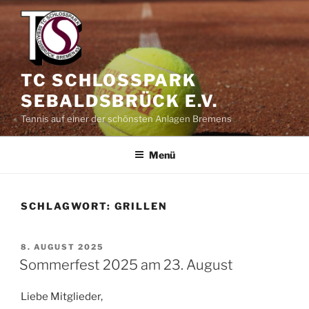
Zum
Inhalt
springen
TC SCHLOSSPARK
SEBALDSBRÜCK E.V.
Tennis auf einer der schönsten Anlagen Bremens
Menü
SCHLAGWORT:
GRILLEN
VERÖFFENTLICHT
8. AUGUST 2025
AM
Sommerfest 2025 am 23. August
Liebe Mitglieder,