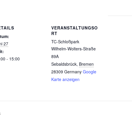
ETAILS
VERANSTALTUNGSO
RT
tum:
TC-Schloßpark
ni 27
Wilhelm-Wolters-Straße
it:
89A
:00 - 15:00
Sebaldsbrück
,
Bremen
28309
Germany
Google
Karte anzeigen
6