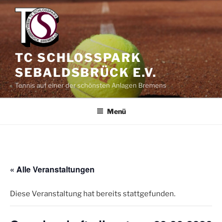
Zum
Inhalt
springen
TC SCHLOSSPARK
SEBALDSBRÜCK E.V.
Tennis auf einer der schönsten Anlagen Bremens
Menü
« Alle Veranstaltungen
Diese Veranstaltung hat bereits stattgefunden.