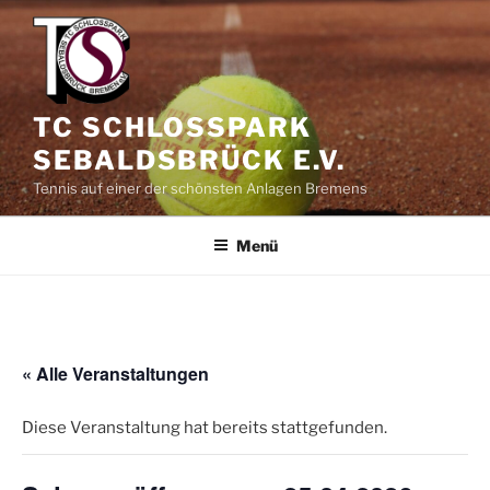
Zum
Inhalt
springen
TC SCHLOSSPARK
SEBALDSBRÜCK E.V.
Tennis auf einer der schönsten Anlagen Bremens
Menü
« Alle Veranstaltungen
Diese Veranstaltung hat bereits stattgefunden.