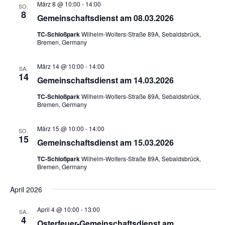
a
e
März 8 @ 10:00
-
14:00
SO.
n
u
8
n
Gemeinschaftsdienst am 08.03.2026
s
m
s
TC-Schloßpark
Wilhelm-Wolters-Straße 89A, Sebaldsbrück,
t
w
Bremen, Germany
t
a
ä
a
h
l
März 14 @ 10:00
-
14:00
SA.
l
l
t
14
Gemeinschaftsdienst am 14.03.2026
e
u
t
n
TC-Schloßpark
Wilhelm-Wolters-Straße 89A, Sebaldsbrück,
n
u
Bremen, Germany
.
g
n
A
g
März 15 @ 10:00
-
14:00
SO.
n
15
Gemeinschaftsdienst am 15.03.2026
e
s
n
TC-Schloßpark
Wilhelm-Wolters-Straße 89A, Sebaldsbrück,
i
Bremen, Germany
S
c
u
h
April 2026
t
c
April 4 @ 10:00
-
13:00
e
SA.
h
4
Osterfeuer-Gemeinschaftsdienst am
n