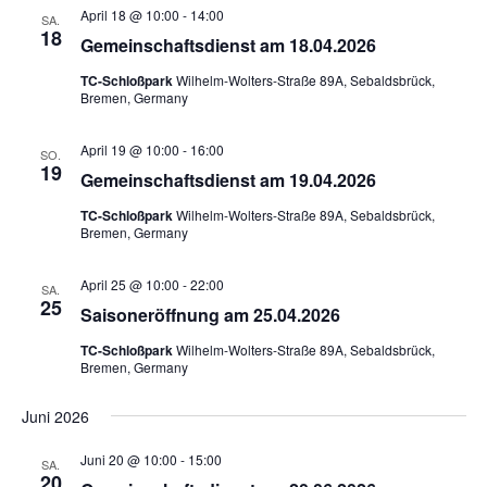
v
April 18 @ 10:00
-
14:00
SA.
i
18
Gemeinschaftsdienst am 18.04.2026
g
TC-Schloßpark
Wilhelm-Wolters-Straße 89A, Sebaldsbrück,
a
Bremen, Germany
t
April 19 @ 10:00
-
16:00
i
SO.
19
Gemeinschaftsdienst am 19.04.2026
o
TC-Schloßpark
Wilhelm-Wolters-Straße 89A, Sebaldsbrück,
n
Bremen, Germany
April 25 @ 10:00
-
22:00
SA.
25
Saisoneröffnung am 25.04.2026
TC-Schloßpark
Wilhelm-Wolters-Straße 89A, Sebaldsbrück,
Bremen, Germany
Juni 2026
Juni 20 @ 10:00
-
15:00
SA.
20