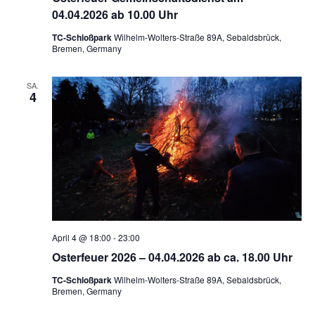
e
04.04.2026 ab 10.00 Uhr
-
u
N
TC-Schloßpark
Wilhelm-Wolters-Straße 89A, Sebaldsbrück,
n
Bremen, Germany
a
d
v
A
i
SA.
4
n
g
s
a
t
i
i
c
o
h
n
t
e
April 4 @ 18:00
-
23:00
n
Osterfeuer 2026 – 04.04.2026 ab ca. 18.00 Uhr
,
N
TC-Schloßpark
Wilhelm-Wolters-Straße 89A, Sebaldsbrück,
Bremen, Germany
a